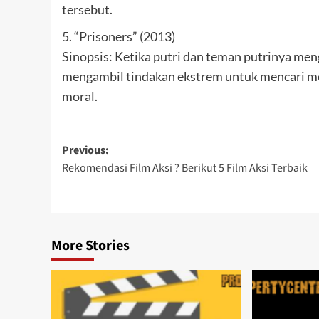
tersebut.
5. “Prisoners” (2013)
Sinopsis: Ketika putri dan teman putrinya meng
mengambil tindakan ekstrem untuk mencari mer
moral.
Post
Previous:
Rekomendasi Film Aksi ? Berikut 5 Film Aksi Terbaik
navigation
More Stories