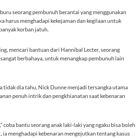
berburu seorang pembunuh berantai yang menggunakan
ka harus menghadapi kekejaman dan kegilaan untuk
banyak korban jatuh.
ing, mencari bantuan dari Hannibal Lecter, seorang
 sangat berbahaya, untuk menangkap pembunuh lain
ra tidak dia tahu, Nick Dunne menjadi tersangka utama
alanan penuh intrik dan pengkhianatan saat kebenaran
 coba bantu seorang anak laki-laki yang ngaku bisa boleh
bat, ia menghadapi kebenaran mengejutkan tentang kasus