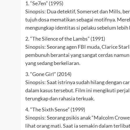
1. “Se7en” (1995)
Sinopsis: Dua detektif, Somerset dan Mills, 
tujuh dosa mematikan sebagai motifnya. Mere
mengungkap identitas si pelaku sebelum lebih 
2. “The Silence of the Lambs” (1991)
Sinopsis: Seorang agen FBI muda, Clarice Starl
pembunuh berantai yang sangat cerdas namun
yang sedang berkeliaran.
3. “Gone Girl” (2014)
Sinopsis: Saat istrinya sudah hilang dengan ca
dalam kasus tersebut. Film ini mengikuti perj
terungkap dan rahasia terkuak.
4. “The Sixth Sense” (1999)
Sinopsis: Seorang psikis anak “Malcolm Crowe,”
lihat orang mati. Saat ia semakin dalam terli