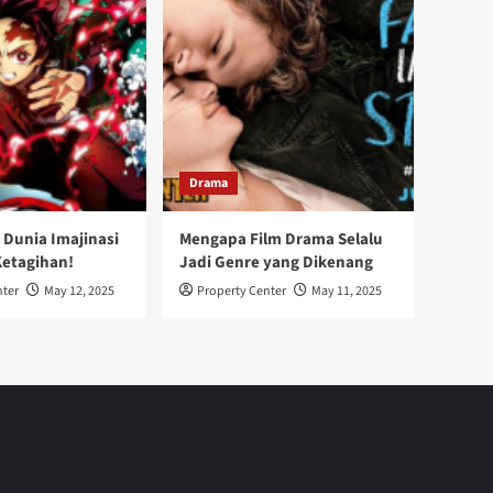
Drama
 Dunia Imajinasi
Mengapa Film Drama Selalu
Ketagihan!
Jadi Genre yang Dikenang
nter
May 12, 2025
Property Center
May 11, 2025