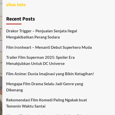
situs toto
Recent Posts
Drakor Trigger – Penjualan Senjata Ilegal
Mengakibatkan Perang Sodara
Film Ironheart – Menanti Debut Superhero Muda
Trailer Film Superman 2025: Spoiler Era
Menakjubkan Untuk DC Universe
Film Anime: Dunia Imajinasi yang Bikin Ketagihan!
Mengapa Film Drama Selalu Jadi Genre yang
Dikenang
Rekomendasi Film Komedi Paling Ngakak buat
Temenin Waktu Santai