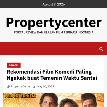
Skip
August 9, 2026
to
content
Propertycenter
PORTAL REVIEW DAN ULASAN FILM TERBARU INDONESIA
Primary
Menu
Komedi
Rekomendasi Film Komedi Paling
Ngakak buat Temenin Waktu Santai
Property Center
May 10, 2025