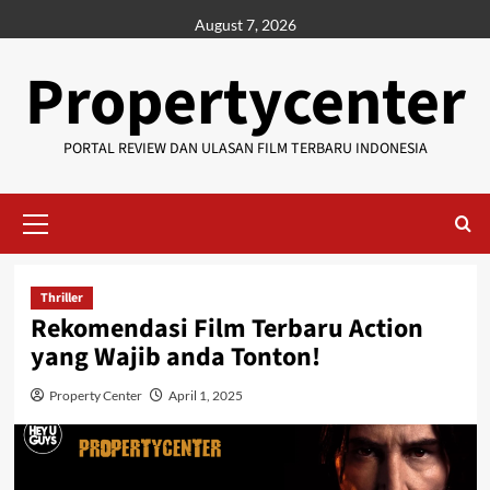
Skip
August 7, 2026
to
content
Propertycenter
PORTAL REVIEW DAN ULASAN FILM TERBARU INDONESIA
Primary
Menu
Thriller
Rekomendasi Film Terbaru Action
yang Wajib anda Tonton!
Property Center
April 1, 2025