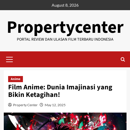
Skip
August 8, 2026
to
content
Propertycenter
PORTAL REVIEW DAN ULASAN FILM TERBARU INDONESIA
Primary
Menu
Anime
Film Anime: Dunia Imajinasi yang
Bikin Ketagihan!
Property Center
May 12, 2025