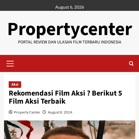
Skip
August 6, 2026
to
content
Propertycenter
PORTAL REVIEW DAN ULASAN FILM TERBARU INDONESIA
Primary
Menu
Aksi
Rekomendasi Film Aksi ? Berikut 5
Film Aksi Terbaik
Property Center
August 8, 2024