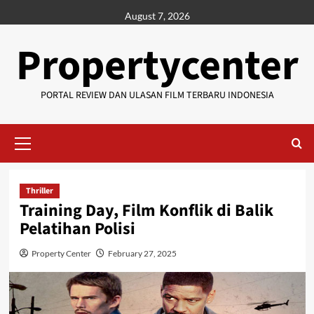
Skip
August 7, 2026
to
content
Propertycenter
PORTAL REVIEW DAN ULASAN FILM TERBARU INDONESIA
Primary
Menu
Thriller
Training Day, Film Konflik di Balik
Pelatihan Polisi
Property Center
February 27, 2025