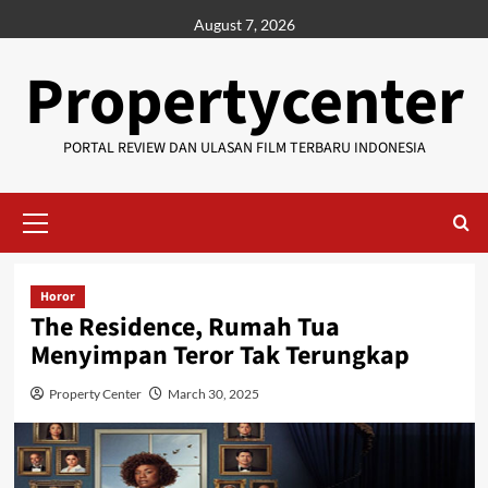
Skip
August 7, 2026
to
content
Propertycenter
PORTAL REVIEW DAN ULASAN FILM TERBARU INDONESIA
Primary
Menu
Horor
The Residence, Rumah Tua
Menyimpan Teror Tak Terungkap
Property Center
March 30, 2025