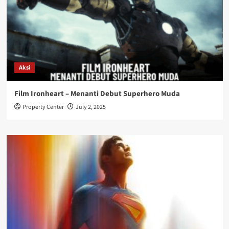
Aksi
Film Ironheart – Menanti Debut Superhero Muda
Property Center
July 2, 2025