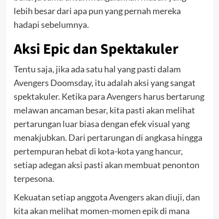
lebih besar dari apa pun yang pernah mereka
hadapi sebelumnya.
Aksi Epic dan Spektakuler
Tentu saja, jika ada satu hal yang pasti dalam
Avengers Doomsday, itu adalah aksi yang sangat
spektakuler. Ketika para Avengers harus bertarung
melawan ancaman besar, kita pasti akan melihat
pertarungan luar biasa dengan efek visual yang
menakjubkan. Dari pertarungan di angkasa hingga
pertempuran hebat di kota-kota yang hancur,
setiap adegan aksi pasti akan membuat penonton
terpesona.
Kekuatan setiap anggota Avengers akan diuji, dan
kita akan melihat momen-momen epik di mana