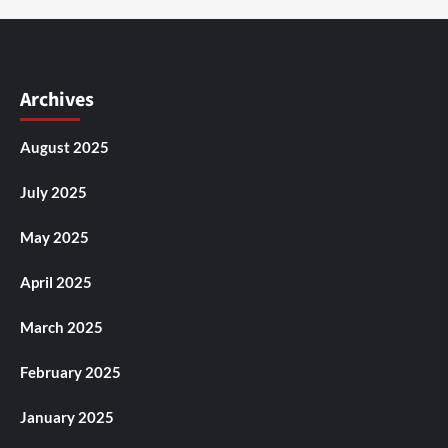
Archives
August 2025
July 2025
May 2025
April 2025
March 2025
February 2025
January 2025