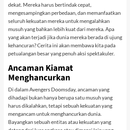
dekat. Mereka harus bertindak cepat,
mengesampingkan perbedaan, dan memanfaatkan
seluruh kekuatan mereka untuk mengalahkan
musuh yang bahkan lebih kuat dari mereka. Apa
yang akan terjadi jika dunia mereka berada di ujung
kehancuran? Cerita ini akan membawa kita pada
petualangan besar yang penuh aksi spektakuler.
Ancaman Kiamat
Menghancurkan
Di dalam Avengers Doomsday, ancaman yang
dihadapi bukan hanya berupa satu musuh yang
harus dikalahkan, tetapi sebuah kekuatan yang
mengancam untuk menghancurkan dunia.
Bayangkan sebuah entitas atau kekuatan yang
datang dari luar angkasa atau dimensi lain yang