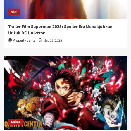
Aksi
Trailer Film Superman 2025: Spoiler Era Menakjubkan
Untuk DC Universe
Property Center
May 16, 2025
Anime