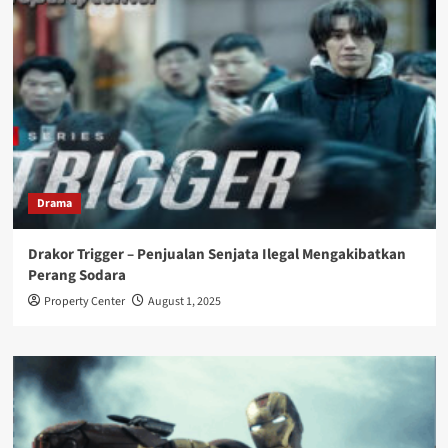
Drama
Drakor Trigger – Penjualan Senjata Ilegal Mengakibatkan
Perang Sodara
Property Center
August 1, 2025