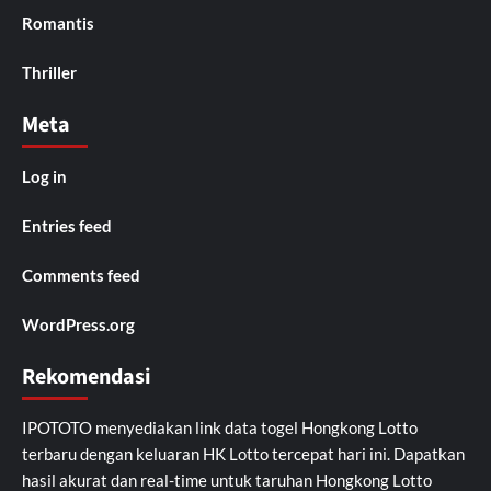
Romantis
Thriller
Meta
Log in
Entries feed
Comments feed
WordPress.org
Rekomendasi
IPOTOTO
menyediakan link data togel Hongkong Lotto
terbaru dengan keluaran HK Lotto tercepat hari ini. Dapatkan
hasil akurat dan real-time untuk taruhan Hongkong Lotto