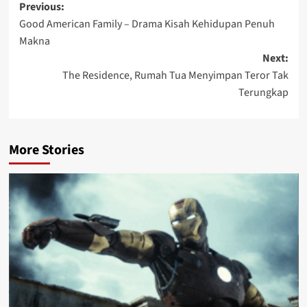
Post
Previous:
Good American Family – Drama Kisah Kehidupan Penuh
navigation
Makna
Next:
The Residence, Rumah Tua Menyimpan Teror Tak
Terungkap
More Stories