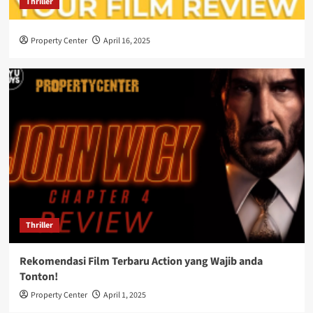
Thriller
Property Center
April 16, 2025
Thriller
Rekomendasi Film Terbaru Action yang Wajib anda
Tonton!
Property Center
April 1, 2025