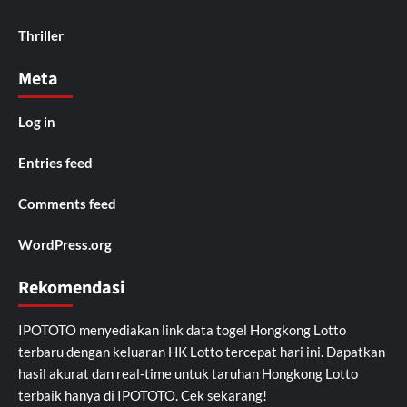
Thriller
Meta
Log in
Entries feed
Comments feed
WordPress.org
Rekomendasi
IPOTOTO
menyediakan link data togel Hongkong Lotto
terbaru dengan keluaran HK Lotto tercepat hari ini. Dapatkan
hasil akurat dan real-time untuk taruhan Hongkong Lotto
terbaik hanya di IPOTOTO. Cek sekarang!