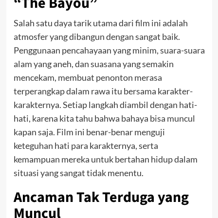
“The Bayou”
Salah satu daya tarik utama dari film ini adalah
atmosfer yang dibangun dengan sangat baik.
Penggunaan pencahayaan yang minim, suara-suara
alam yang aneh, dan suasana yang semakin
mencekam, membuat penonton merasa
terperangkap dalam rawa itu bersama karakter-
karakternya. Setiap langkah diambil dengan hati-
hati, karena kita tahu bahwa bahaya bisa muncul
kapan saja. Film ini benar-benar menguji
keteguhan hati para karakternya, serta
kemampuan mereka untuk bertahan hidup dalam
situasi yang sangat tidak menentu.
Ancaman Tak Terduga yang
Muncul