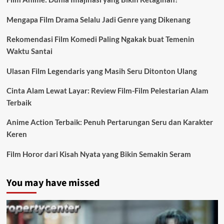
Mengapa Film Drama Selalu Jadi Genre yang Dikenang
Rekomendasi Film Komedi Paling Ngakak buat Temenin
Waktu Santai
Ulasan Film Legendaris yang Masih Seru Ditonton Ulang
Cinta Alam Lewat Layar: Review Film-Film Pelestarian Alam
Terbaik
Anime Action Terbaik: Penuh Pertarungan Seru dan Karakter
Keren
Film Horor dari Kisah Nyata yang Bikin Semakin Seram
You may have missed