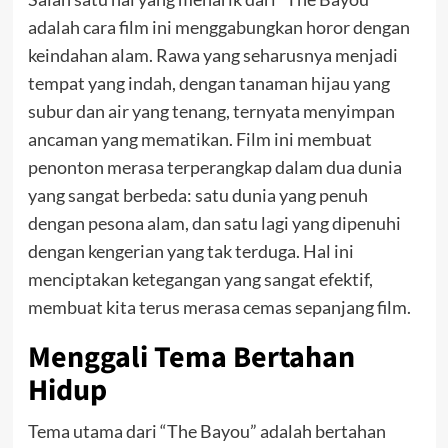
adalah cara film ini menggabungkan horor dengan
keindahan alam. Rawa yang seharusnya menjadi
tempat yang indah, dengan tanaman hijau yang
subur dan air yang tenang, ternyata menyimpan
ancaman yang mematikan. Film ini membuat
penonton merasa terperangkap dalam dua dunia
yang sangat berbeda: satu dunia yang penuh
dengan pesona alam, dan satu lagi yang dipenuhi
dengan kengerian yang tak terduga. Hal ini
menciptakan ketegangan yang sangat efektif,
membuat kita terus merasa cemas sepanjang film.
Menggali Tema Bertahan
Hidup
Tema utama dari “The Bayou” adalah bertahan