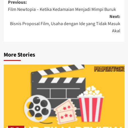
Post
Previous:
Film Newtopia – Ketika Kedamaian Menjadi Mimpi Buruk
navigation
Next:
Bisnis Proposal Film, Usaha dengan Ide yang Tidak Masuk
Akal
More Stories