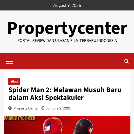
Skip
August 9, 2026
to
content
Propertycenter
PORTAL REVIEW DAN ULASAN FILM TERBARU INDONESIA
Primary
Menu
Aksi
Spider Man 2: Melawan Musuh Baru
dalam Aksi Spektakuler
Property Center
January 2, 2025