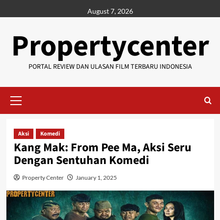
Skip
August 7, 2026
to
content
Propertycenter
PORTAL REVIEW DAN ULASAN FILM TERBARU INDONESIA
Primary
Menu
Aksi
Komedi
Kang Mak: From Pee Ma, Aksi Seru
Dengan Sentuhan Komedi
Property Center
January 1, 2025