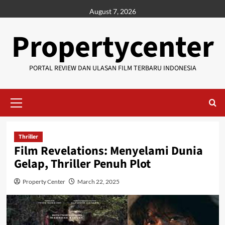
Skip
August 7, 2026
to
content
Propertycenter
PORTAL REVIEW DAN ULASAN FILM TERBARU INDONESIA
Primary
Menu
Thriller
Film Revelations: Menyelami Dunia
Gelap, Thriller Penuh Plot
Property Center
March 22, 2025