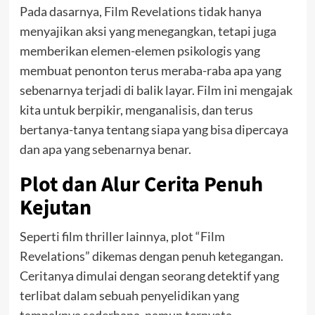
Pada dasarnya, Film Revelations tidak hanya
menyajikan aksi yang menegangkan, tetapi juga
memberikan elemen-elemen psikologis yang
membuat penonton terus meraba-raba apa yang
sebenarnya terjadi di balik layar. Film ini mengajak
kita untuk berpikir, menganalisis, dan terus
bertanya-tanya tentang siapa yang bisa dipercaya
dan apa yang sebenarnya benar.
Plot dan Alur Cerita Penuh
Kejutan
Seperti film thriller lainnya, plot “Film
Revelations” dikemas dengan penuh ketegangan.
Ceritanya dimulai dengan seorang detektif yang
terlibat dalam sebuah penyelidikan yang
tampaknya sederhana, namun ternyata