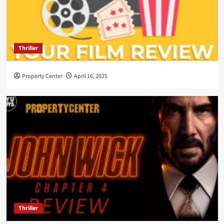
Thriller
Property Center
April 16, 2025
Thriller