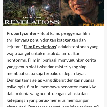
Propertycenter
– Buat kamu penggemar film
thriller yang penuh dengan ketegangan dan
kejutan, “
Film Revelations
” adalah tontonan yang
wajib banget untuk masuk dalam daftar
nontonmu. Film ini berhasil menyuguhkan cerita
yang penuh plot twist dan misteri yang siap
membuat siapa saja terpaku di depan layar.
Dengan tema gelap yang dibalut dengan nuansa
psikologis, film ini membawa penonton masuk ke
dalam dunia yang penuh dengan rahasia dan
ketegangan yang terus-menerus membangun
ekspektasi. Penasaran seperti apa jalan ceritanya?