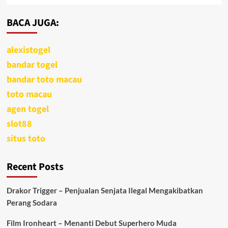
BACA JUGA:
alexistogel
bandar togel
bandar toto macau
toto macau
agen togel
slot88
situs toto
Recent Posts
Drakor Trigger – Penjualan Senjata Ilegal Mengakibatkan
Perang Sodara
Film Ironheart – Menanti Debut Superhero Muda