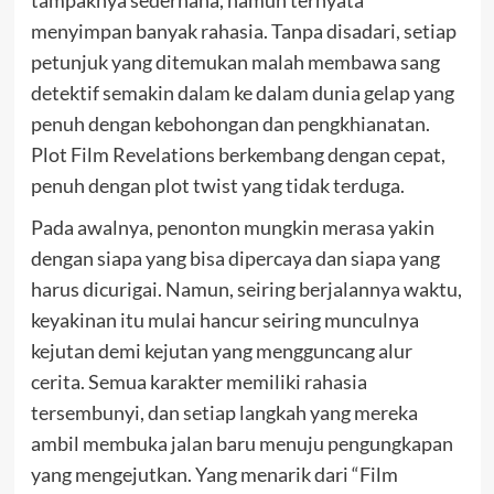
menyimpan banyak rahasia. Tanpa disadari, setiap
petunjuk yang ditemukan malah membawa sang
detektif semakin dalam ke dalam dunia gelap yang
penuh dengan kebohongan dan pengkhianatan.
Plot Film Revelations berkembang dengan cepat,
penuh dengan plot twist yang tidak terduga.
Pada awalnya, penonton mungkin merasa yakin
dengan siapa yang bisa dipercaya dan siapa yang
harus dicurigai. Namun, seiring berjalannya waktu,
keyakinan itu mulai hancur seiring munculnya
kejutan demi kejutan yang mengguncang alur
cerita. Semua karakter memiliki rahasia
tersembunyi, dan setiap langkah yang mereka
ambil membuka jalan baru menuju pengungkapan
yang mengejutkan. Yang menarik dari “Film