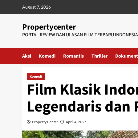
Skip
August 7, 2026
to
content
Propertycenter
PORTAL REVIEW DAN ULASAN FILM TERBARU INDONESIA
Aksi
Komedi
Romantis
Thriller
Dokument
Komedi
Film Klasik Indo
Legendaris dan P
Property Center
April 4, 2025