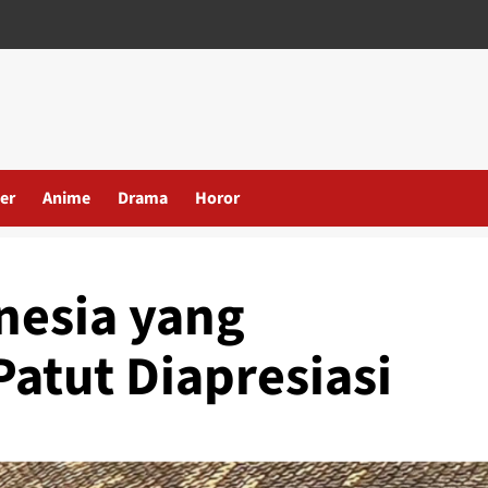
er
Anime
Drama
Horor
nesia yang
atut Diapresiasi