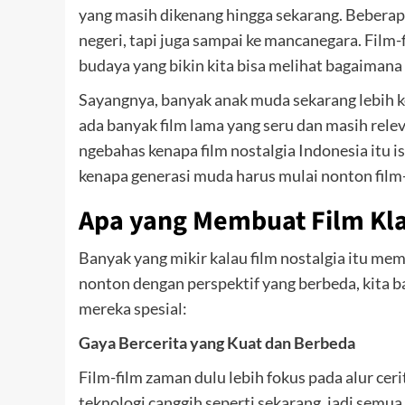
yang masih dikenang hingga sekarang. Beberapa
negeri, tapi juga sampai ke mancanegara. Film-fi
budaya yang bikin kita bisa melihat bagaiman
Sayangnya, banyak anak muda sekarang lebih ken
ada banyak film lama yang seru dan masih releva
ngebahas kenapa film nostalgia Indonesia itu i
kenapa generasi muda harus mulai nonton film-f
Apa yang Membuat Film Kla
Banyak yang mikir kalau film nostalgia itu me
nonton dengan perspektif yang berbeda, kita bak
mereka spesial:
Gaya Bercerita yang Kuat dan Berbeda
Film-film zaman dulu lebih fokus pada alur cer
teknologi canggih seperti sekarang, jadi semu