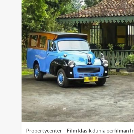
Propertycenter
– Film klasik dunia perfilman 