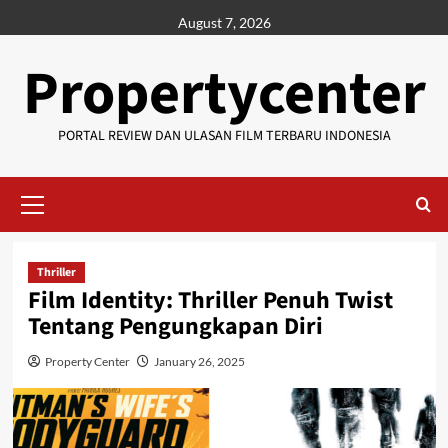
Skip
August 7, 2026
to
content
Propertycenter
PORTAL REVIEW DAN ULASAN FILM TERBARU INDONESIA
Primary
Menu
Thriller
Film Identity: Thriller Penuh Twist
Tentang Pengungkapan Diri
Property Center
January 26, 2025