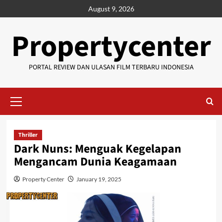
Skip
August 9, 2026
to
content
Propertycenter
PORTAL REVIEW DAN ULASAN FILM TERBARU INDONESIA
Primary
Menu
Thriller
Dark Nuns: Menguak Kegelapan
Mengancam Dunia Keagamaan
Property Center
January 19, 2025