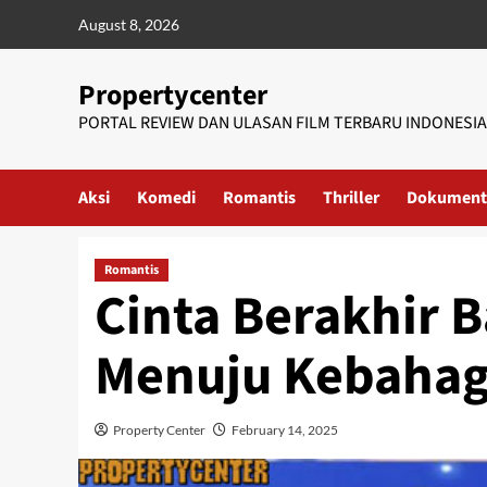
Skip
August 8, 2026
to
content
Propertycenter
PORTAL REVIEW DAN ULASAN FILM TERBARU INDONESIA
Aksi
Komedi
Romantis
Thriller
Dokument
Romantis
Cinta Berakhir 
Menuju Kebahag
Property Center
February 14, 2025