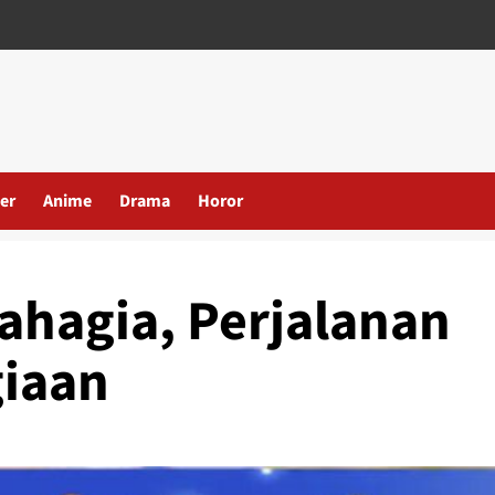
er
Anime
Drama
Horor
Bahagia, Perjalanan
iaan