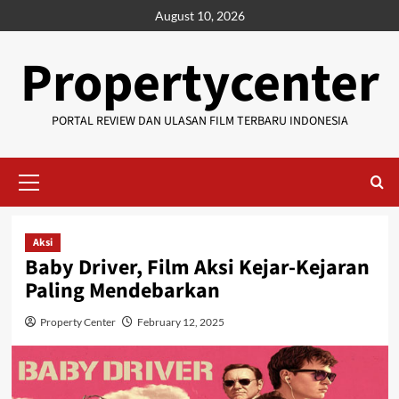
Skip
August 10, 2026
to
content
Propertycenter
PORTAL REVIEW DAN ULASAN FILM TERBARU INDONESIA
Primary
Menu
Aksi
Baby Driver, Film Aksi Kejar-Kejaran
Paling Mendebarkan
Property Center
February 12, 2025