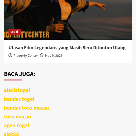
Aksi
Ulasan Film Legendaris yang Masih Seru Ditonton Ulang
Property Center
May 9, 2025
BACA JUGA:
alexistogel
bandar togel
bandar toto macau
toto macau
agen togel
slot88