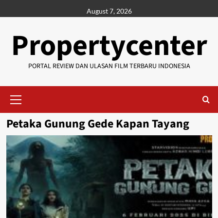
Skip
August 7, 2026
to
content
Propertycenter
PORTAL REVIEW DAN ULASAN FILM TERBARU INDONESIA
Primary
Menu
Petaka Gunung Gede Kapan Tayang