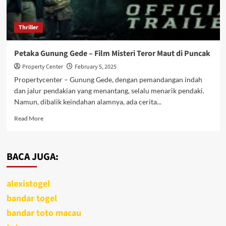
Thriller
Petaka Gunung Gede – Film Misteri Teror Maut di Puncak
Property Center
February 5, 2025
Propertycenter – Gunung Gede, dengan pemandangan indah
dan jalur pendakian yang menantang, selalu menarik pendaki.
Namun, dibalik keindahan alamnya, ada cerita...
Read
Read More
more
about
Petaka
BACA JUGA:
Gunung
Gede
–
alexistogel
Film
Misteri
bandar togel
Teror
bandar toto macau
Maut
di