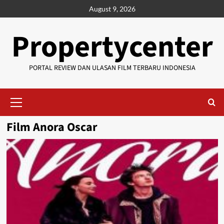
Skip
August 9, 2026
to
content
Propertycenter
PORTAL REVIEW DAN ULASAN FILM TERBARU INDONESIA
Primary
Menu
Film Anora Oscar