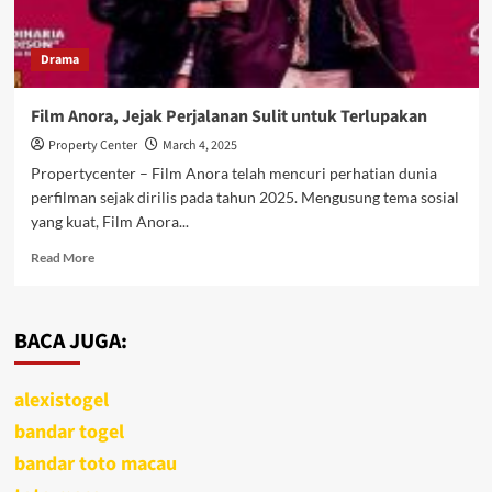
Drama
Film Anora, Jejak Perjalanan Sulit untuk Terlupakan
Property Center
March 4, 2025
Propertycenter – Film Anora telah mencuri perhatian dunia
perfilman sejak dirilis pada tahun 2025. Mengusung tema sosial
yang kuat, Film Anora...
Read
Read More
more
about
Film
BACA JUGA:
Anora,
Jejak
Perjalanan
alexistogel
Sulit
untuk
bandar togel
Terlupakan
bandar toto macau