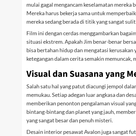
mulai gagal mengancam keselamatan mereka be
Mereka harus bekerja sama untuk memperbaiki
mereka sedang berada di titik yang sangat sulit
Film ini dengan cerdas menggambarkan bagaim
situasi ekstrem. Apakah Jim benar-benar be
bisa bertahan hidup dan mengatasi kerusakan
ketegangan dalam cerita semakin memuncak, me
Visual dan Suasana yang 
Salah satu hal yang patut diacungi jempol dala
memukau. Setiap adegan luar angkasa dan desa
memberikan penonton pengalaman visual yang l
bintang-bintang dan planet yang jauh, memberi
yang sangat besar dan penuh misteri.
Desain interior pesawat Avalon juga sangat fu