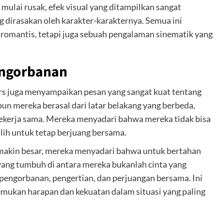
ulai rusak, efek visual yang ditampilkan sangat
dirasakan oleh karakter-karakternya. Semua ini
romantis, tetapi juga sebuah pengalaman sinematik yang
engorbanan
ers juga menyampaikan pesan yang sangat kuat tentang
un mereka berasal dari latar belakang yang berbeda,
bekerja sama. Mereka menyadari bahwa mereka tidak bisa
ih untuk tetap berjuang bersama.
makin besar, mereka menyadari bahwa untuk bertahan
yang tumbuh di antara mereka bukanlah cinta yang
 pengorbanan, pengertian, dan perjuangan bersama. Ini
emukan harapan dan kekuatan dalam situasi yang paling