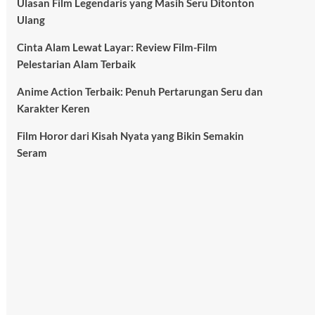
Ulasan Film Legendaris yang Masih Seru Ditonton
Ulang
Cinta Alam Lewat Layar: Review Film-Film
Pelestarian Alam Terbaik
Anime Action Terbaik: Penuh Pertarungan Seru dan
Karakter Keren
Film Horor dari Kisah Nyata yang Bikin Semakin
Seram