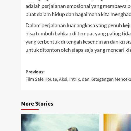
adalah perjalanan emosional yang membawa pen
buat dalam hidup dan bagaimana kita menghad
Dalam perjalanan luar angkasa yang penuh keju
bisa tumbuh bahkan di tempat yang paling tid
yang terbentuk di tengah kesendirian dan krisi
untuk ditonton oleh siapa saja yang mencari kis
Post
Previous:
Film Safe House, Aksi, Intrik, dan Ketegangan Mence
navigation
More Stories