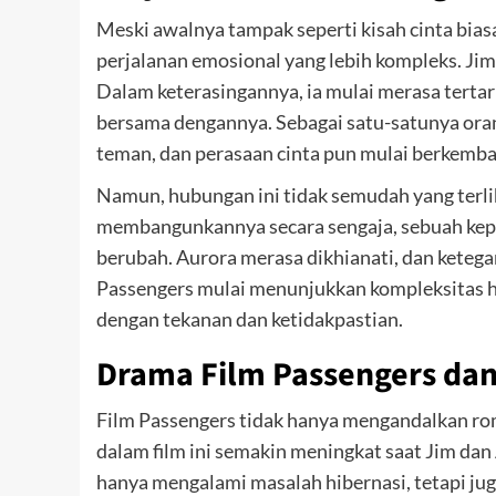
Meski awalnya tampak seperti kisah cinta bia
perjalanan emosional yang lebih kompleks. Jim
Dalam keterasingannya, ia mulai merasa tertar
bersama dengannya. Sebagai satu-satunya oran
teman, dan perasaan cinta pun mulai berkemba
Namun, hubungan ini tidak semudah yang terl
membangunkannya secara sengaja, sebuah kepu
berubah. Aurora merasa dikhianati, dan ketega
Passengers
mulai menunjukkan kompleksitas h
dengan tekanan dan ketidakpastian.
Drama Film Passengers da
Film Passengers tidak hanya mengandalkan r
dalam film ini semakin meningkat saat Jim da
hanya mengalami masalah hibernasi, tetapi jug