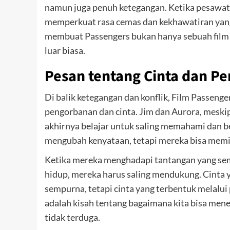
namun juga penuh ketegangan. Ketika pesawat m
memperkuat rasa cemas dan kekhawatiran yang 
membuat Passengers bukan hanya sebuah film 
luar biasa.
Pesan tentang Cinta dan P
Di balik ketegangan dan konflik, Film Passeng
pengorbanan dan cinta. Jim dan Aurora, meskip
akhirnya belajar untuk saling memahami dan 
mengubah kenyataan, tetapi mereka bisa memil
Ketika mereka menghadapi tantangan yang se
hidup, mereka harus saling mendukung. Cinta 
sempurna, tetapi cinta yang terbentuk melalui
adalah kisah tentang bagaimana kita bisa men
tidak terduga.