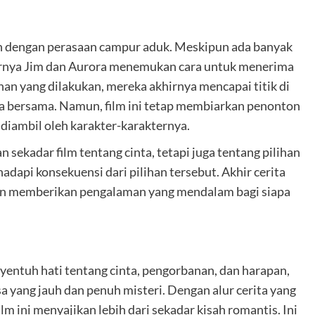
h dengan perasaan campur aduk. Meskipun ada banyak
hirnya Jim dan Aurora menemukan cara untuk menerima
n yang dilakukan, mereka akhirnya mencapai titik di
a bersama. Namun, film ini tetap membiarkan penonton
diambil oleh karakter-karakternya.
ekadar film tentang cinta, tetapi juga tentang pilihan
dapi konsekuensi dari pilihan tersebut. Akhir cerita
n memberikan pengalaman yang mendalam bagi siapa
yentuh hati tentang cinta, pengorbanan, dan harapan,
a yang jauh dan penuh misteri. Dengan alur cerita yang
 ini menyajikan lebih dari sekadar kisah romantis. Ini