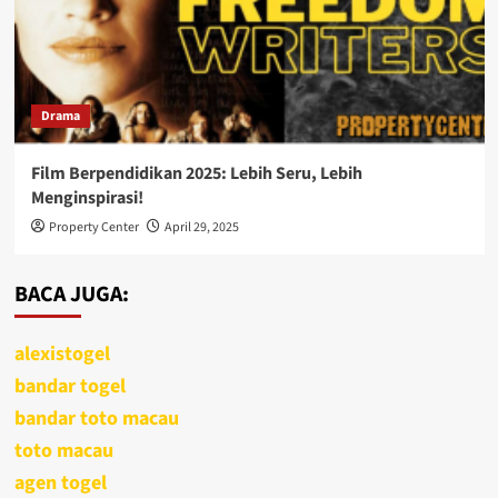
Drama
Film Berpendidikan 2025: Lebih Seru, Lebih
Menginspirasi!
Property Center
April 29, 2025
BACA JUGA:
alexistogel
bandar togel
bandar toto macau
toto macau
agen togel