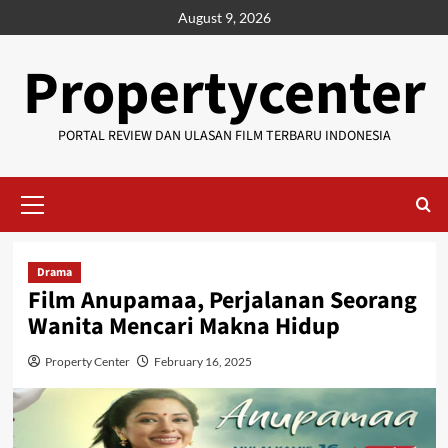
Skip
August 9, 2026
to
content
Propertycenter
PORTAL REVIEW DAN ULASAN FILM TERBARU INDONESIA
Primary
Menu
Drama
Film Anupamaa, Perjalanan Seorang
Wanita Mencari Makna Hidup
Property Center
February 16, 2025