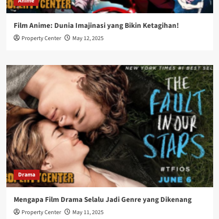
Anime
Film Anime: Dunia Imajinasi yang Bikin Ketagihan!
Property Center
May 12, 2025
Drama
Mengapa Film Drama Selalu Jadi Genre yang Dikenang
Property Center
May 11, 2025