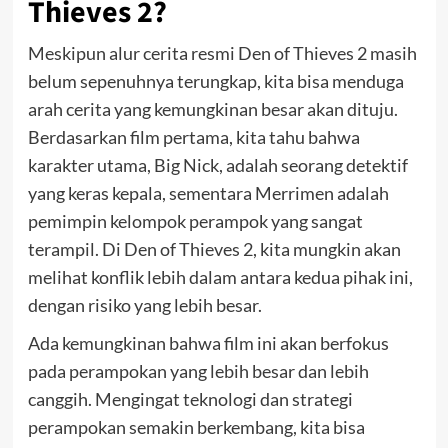
Thieves 2?
Meskipun alur cerita resmi Den of Thieves 2 masih
belum sepenuhnya terungkap, kita bisa menduga
arah cerita yang kemungkinan besar akan dituju.
Berdasarkan film pertama, kita tahu bahwa
karakter utama, Big Nick, adalah seorang detektif
yang keras kepala, sementara Merrimen adalah
pemimpin kelompok perampok yang sangat
terampil.
Di Den of Thieves 2, kita mungkin akan
melihat konflik lebih dalam antara kedua pihak ini,
dengan risiko yang lebih besar.
Ada kemungkinan bahwa film ini akan berfokus
pada perampokan yang lebih besar dan lebih
canggih. Mengingat teknologi dan strategi
perampokan semakin berkembang, kita bisa