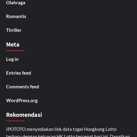
Olahraga
Romantis
Thriller
Meta
Log in
Entries feed
Comments feed
WordPress.org
Rekomendasi
IPOTOTO
menyediakan link data togel Hongkong Lotto
terbaru dengan keluaran HK Lotto tercepat hari ini. Dapatkan