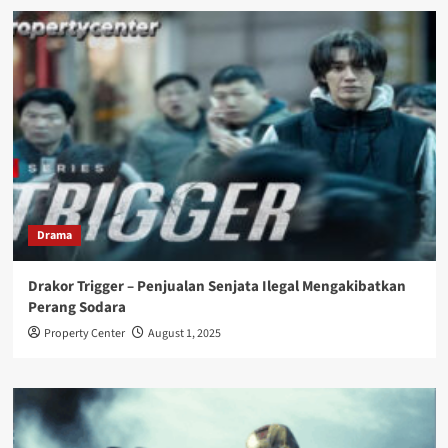
Drama
Drakor Trigger – Penjualan Senjata Ilegal Mengakibatkan
Perang Sodara
Property Center
August 1, 2025