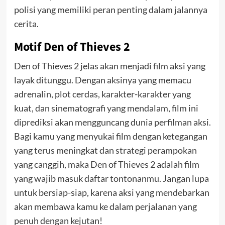
polisi yang memiliki peran penting dalam jalannya
cerita.
Motif Den of Thieves 2
Den of Thieves 2 jelas akan menjadi film aksi yang
layak ditunggu. Dengan aksinya yang memacu
adrenalin, plot cerdas, karakter-karakter yang
kuat, dan sinematografi yang mendalam, film ini
diprediksi akan mengguncang dunia perfilman aksi.
Bagi kamu yang menyukai film dengan ketegangan
yang terus meningkat dan strategi perampokan
yang canggih, maka Den of Thieves 2 adalah film
yang wajib masuk daftar tontonanmu. Jangan lupa
untuk bersiap-siap, karena aksi yang mendebarkan
akan membawa kamu ke dalam perjalanan yang
penuh dengan kejutan!