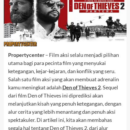
Propertycenter
– Film aksi selalu menjadi pilihan
utama bagi para pecinta film yang menyukai
ketegangan, kejar-kejaran, dan konflik yang seru.
Salah satu film aksi yang akan membuat adrenalin
kamu meningkat adalah
Den of Thieves 2
. Sequel
dari film Den of Thieves ini diprediksi akan
melanjutkan kisah yang penuh ketegangan, dengan
alur cerita yang lebih menantang dan penuh aksi
spektakuler. Di artikel ini, kita akan membahas
segala hal tentang
Den of Thieves 2
, dari alur