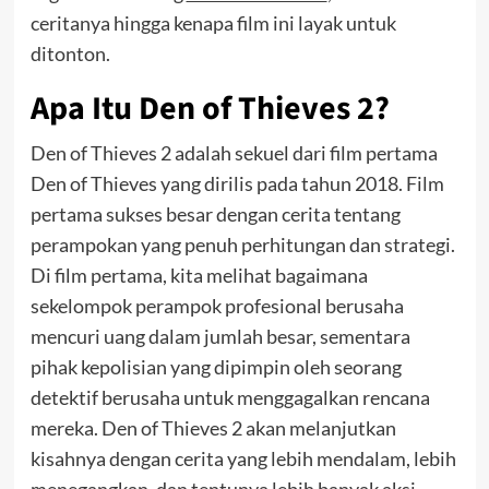
ceritanya hingga kenapa film ini layak untuk
ditonton.
Apa Itu Den of Thieves 2?
Den of Thieves 2 adalah sekuel dari film pertama
Den of Thieves yang dirilis pada tahun 2018. Film
pertama sukses besar dengan cerita tentang
perampokan yang penuh perhitungan dan strategi.
Di film pertama, kita melihat bagaimana
sekelompok perampok profesional berusaha
mencuri uang dalam jumlah besar, sementara
pihak kepolisian yang dipimpin oleh seorang
detektif berusaha untuk menggagalkan rencana
mereka.
Den of Thieves 2 akan melanjutkan
kisahnya dengan cerita yang lebih mendalam, lebih