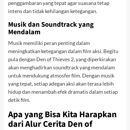
penggambaran yang tepat agar suasana tetap
intens dan tidak kehilangan ketegangan.
Musik dan Soundtrack yang
Mendalam
Musik memiliki peran penting dalam
meningkatkan ketegangan dalam film aksi. Begitu
pula dengan Den of Thieves 2, yang diperkirakan
akan menghadirkan soundtrack yang mendalam
untuk mendukung atmosfer film. Dengan musik
yang tepat, setiap adegan aksi akan terasa lebih
hidup dan menambah efek dramatis dalam setiap
detik film.
Apa yang Bisa Kita Harapkan
dari Alur Cerita Den of