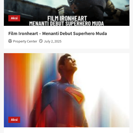
Aksi
Film Ironheart – Menanti Debut Superhero Muda
Property Center
July 2, 2025
Aksi