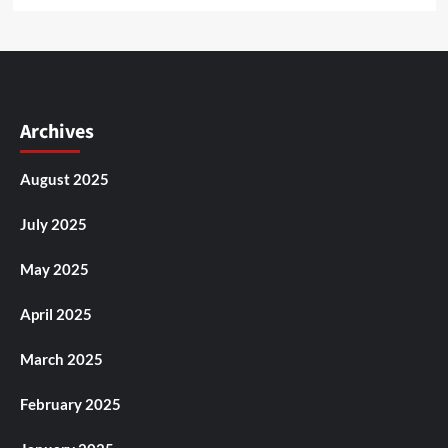
Archives
August 2025
July 2025
May 2025
April 2025
March 2025
February 2025