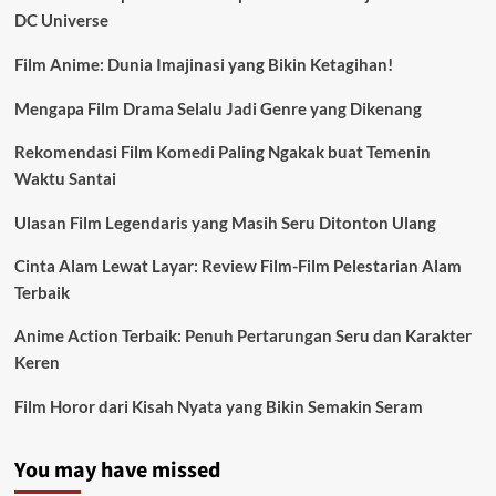
DC Universe
Film Anime: Dunia Imajinasi yang Bikin Ketagihan!
Mengapa Film Drama Selalu Jadi Genre yang Dikenang
Rekomendasi Film Komedi Paling Ngakak buat Temenin
Waktu Santai
Ulasan Film Legendaris yang Masih Seru Ditonton Ulang
Cinta Alam Lewat Layar: Review Film-Film Pelestarian Alam
Terbaik
Anime Action Terbaik: Penuh Pertarungan Seru dan Karakter
Keren
Film Horor dari Kisah Nyata yang Bikin Semakin Seram
You may have missed