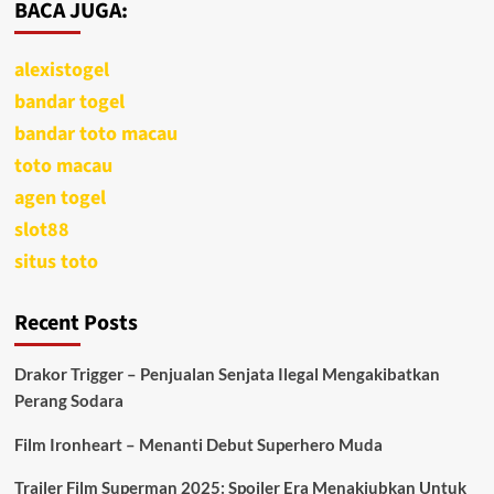
BACA JUGA:
alexistogel
bandar togel
bandar toto macau
toto macau
agen togel
slot88
situs toto
Recent Posts
Drakor Trigger – Penjualan Senjata Ilegal Mengakibatkan
Perang Sodara
Film Ironheart – Menanti Debut Superhero Muda
Trailer Film Superman 2025: Spoiler Era Menakjubkan Untuk