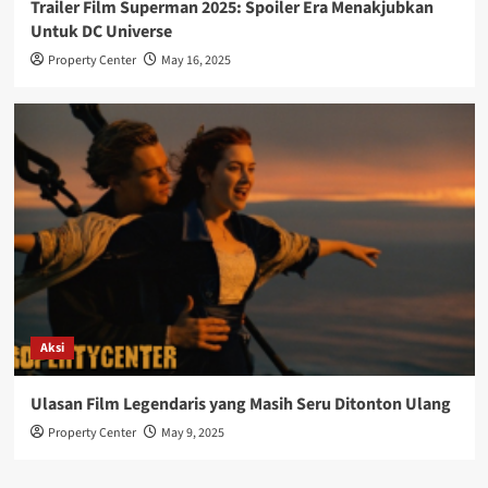
Trailer Film Superman 2025: Spoiler Era Menakjubkan
Untuk DC Universe
Property Center
May 16, 2025
Aksi
Ulasan Film Legendaris yang Masih Seru Ditonton Ulang
Property Center
May 9, 2025