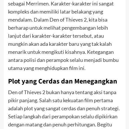
sebagai Merrimen. Karakter-karakter ini sangat
kompleks dan memiliki latar belakang yang
mendalam. Dalam Den of Thieves 2, kita bisa
berharap untuk melihat pengembangan lebih
lanjut dari karakter-karakter tersebut, atau
mungkin akan ada karakter baru yang tak kalah
menarik untuk mengikuti kisahnya. Ketegangan
antara polisi dan perampok selalu menjadi bumbu
utama yang menghidupkan film ini.
Plot yang Cerdas dan Menegangkan
Den of Thieves 2 bukan hanya tentang aksi tanpa
pikir panjang. Salah satu kekuatan film pertama
adalah plot yang sangat cerdas dan penuh strategi.
Setiap langkah dari perampokan selalu dipikirkan
dengan matang dan penuh perhitungan. Begitu