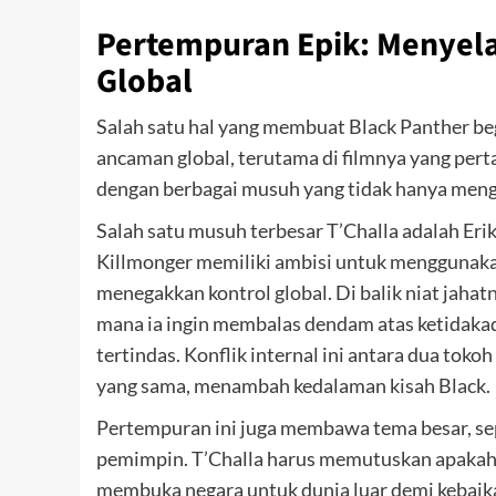
Pertempuran Epik: Menyel
Global
Salah satu hal yang membuat Black Panther b
ancaman global, terutama di filmnya yang pert
dengan berbagai musuh yang tidak hanya meng
Salah satu musuh terbesar T’Challa adalah Erik
Killmonger memiliki ambisi untuk menggunak
menegakkan kontrol global. Di balik niat jahat
mana ia ingin membalas dendam atas ketidakadi
tertindas. Konflik internal ini antara dua tok
yang sama, menambah kedalaman kisah Black.
Pertempuran ini juga membawa tema besar, sep
pemimpin. T’Challa harus memutuskan apakah 
membuka negara untuk dunia luar demi kebaik