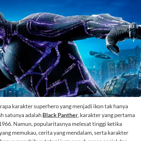
erapa karakter superhero yang menjadi ikon tak hanya
lah satunya adalah
Black Panther
, karakter yang pertama
1966. Namun, popularitasnya melesat tinggi ketika
l yang memukau, cerita yang mendalam, serta karakter