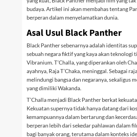
yang kuat, Black Panther menjadi film yang tak
budaya. Artikel ini akan membahas tentang Pan
berperan dalam menyelamatkan dunia.
Asal Usul Black Panther
Black Panther sebenarnya adalah identitas sup
sebuah negara fiktif yang kaya akan teknologi 
Vibranium. T’Challa, yang diperankan oleh C
ayahnya, Raja T’Chaka, meninggal. Sebagai raj
melindungi bangsa dan negaranya, sekaligus m
yang dimiliki Wakanda.
T’Challa menjadi Black Panther berkat kekuatan
Kekuatan supernya tidak hanya datang dari kos
kemampuannya dalam bertarung dan kecerdasan
berperan lebih dari sekedar pahlawan dalam fi
bagi banyak orang, terutama dalam konteks iden