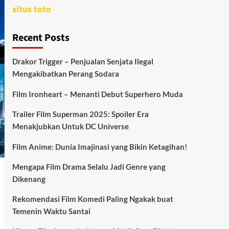
situs toto
Recent Posts
Drakor Trigger – Penjualan Senjata Ilegal
Mengakibatkan Perang Sodara
Film Ironheart – Menanti Debut Superhero Muda
Trailer Film Superman 2025: Spoiler Era
Menakjubkan Untuk DC Universe
Film Anime: Dunia Imajinasi yang Bikin Ketagihan!
Mengapa Film Drama Selalu Jadi Genre yang
Dikenang
Rekomendasi Film Komedi Paling Ngakak buat
Temenin Waktu Santai