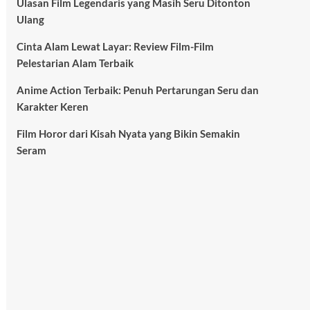
Ulasan Film Legendaris yang Masih Seru Ditonton
Ulang
Cinta Alam Lewat Layar: Review Film-Film
Pelestarian Alam Terbaik
Anime Action Terbaik: Penuh Pertarungan Seru dan
Karakter Keren
Film Horor dari Kisah Nyata yang Bikin Semakin
Seram