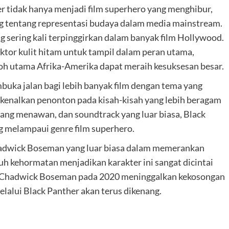
her tidak hanya menjadi film superhero yang menghibur,
g tentang representasi budaya dalam media mainstream.
 sering kali terpinggirkan dalam banyak film Hollywood.
ktor kulit hitam untuk tampil dalam peran utama,
oh utama Afrika-Amerika dapat meraih kesuksesan besar.
embuka jalan bagi lebih banyak film dengan tema yang
kenalkan penonton pada kisah-kisah yang lebih beragam
yang menawan, dan soundtrack yang luar biasa, Black
g melampaui genre film superhero.
Chadwick Boseman yang luar biasa dalam memerankan
h kehormatan menjadikan karakter ini sangat dicintai
an Chadwick Boseman pada 2020 meninggalkan kekosongan
melalui Black Panther akan terus dikenang.