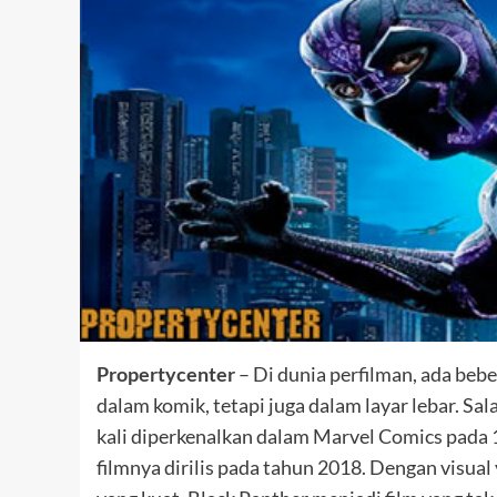
Propertycenter
– Di dunia perfilman, ada beb
dalam komik, tetapi juga dalam layar lebar. Sa
kali diperkenalkan dalam Marvel Comics pada 
filmnya dirilis pada tahun 2018. Dengan visua