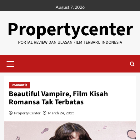
Skip
August 7, 2026
to
content
Propertycenter
PORTAL REVIEW DAN ULASAN FILM TERBARU INDONESIA
Primary
Menu
Romantis
Beautiful Vampire, Film Kisah
Romansa Tak Terbatas
Property Center
March 24, 2025