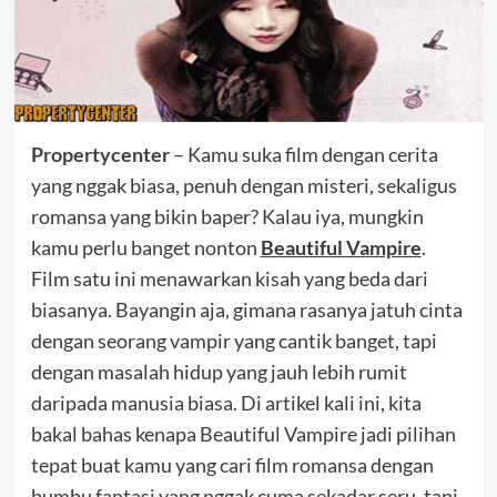
Propertycenter
– Kamu suka film dengan cerita
yang nggak biasa, penuh dengan misteri, sekaligus
romansa yang bikin baper? Kalau iya, mungkin
kamu perlu banget nonton
Beautiful Vampire
.
Film satu ini menawarkan kisah yang beda dari
biasanya. Bayangin aja, gimana rasanya jatuh cinta
dengan seorang vampir yang cantik banget, tapi
dengan masalah hidup yang jauh lebih rumit
daripada manusia biasa. Di artikel kali ini, kita
bakal bahas kenapa Beautiful Vampire jadi pilihan
tepat buat kamu yang cari film romansa dengan
bumbu fantasi yang nggak cuma sekadar seru, tapi